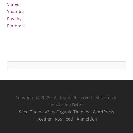
Vimeo
Youtube
Ravelry
Pinterest
Copyright © 2026 · All Rights Reserved · Strickmich!
by Martina Behm
Seed Theme v2
by
Organic Themes
·
WordPress
Hosting
·
RSS Feed
·
Anmelden