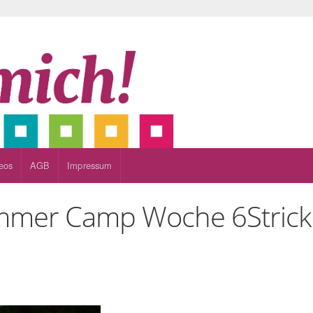
eos
AGB
Impressum
ommer Camp Woche 6
Stric