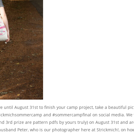
ve until August 31st to finish your camp project, take a beautiful pi
trickmichsommercamp and #sommercampfinal on social media. We wil
nd 3rd prize are pattern pdfs by yours truly) on August 31st and are
y husband Peter, who is our photographer here at Strickmich!, on ho