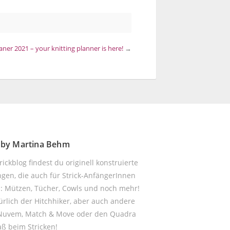
aner 2021 – your knitting planner is here!
→
! by Martina Behm
ickblog findest du originell konstruierte
ngen, die auch für Strick-AnfängerInnen
d: Mützen, Tücher, Cowls und noch mehr!
ürlich der Hitchhiker, aber auch andere
 Nuvem, Match & Move oder den Quadra
aß beim Stricken!