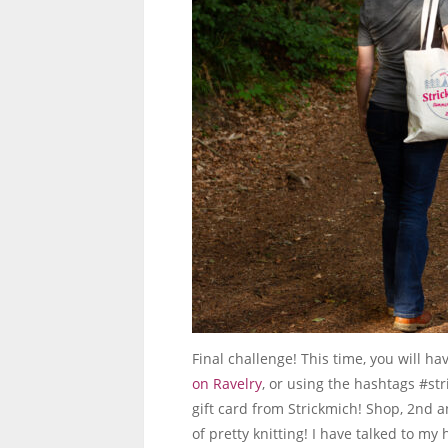
Final challenge! This time, you will ha
on Ravelry
, or using the hashtags #s
gift card from Strickmich! Shop, 2nd a
of pretty knitting! I have talked to m