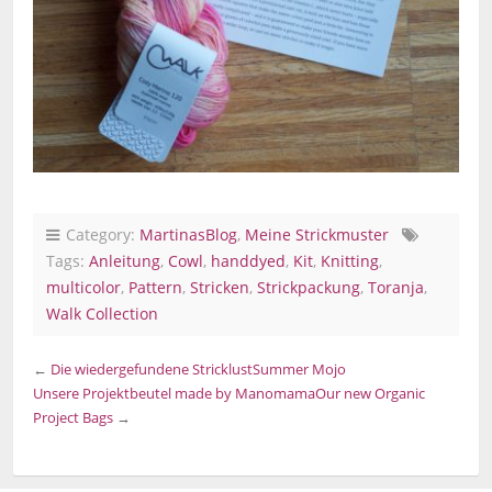
Category:
MartinasBlog
,
Meine Strickmuster
Tags:
Anleitung
,
Cowl
,
handdyed
,
Kit
,
Knitting
,
multicolor
,
Pattern
,
Stricken
,
Strickpackung
,
Toranja
,
Walk Collection
←
Die wiedergefundene Stricklust
Summer Mojo
Unsere Projektbeutel made by Manomama
Our new Organic
Project Bags
→