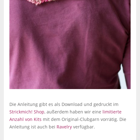
Die Anleitung gibt es als Download und gedruckt im
Strickmich! Shop
, außerdem haben wir eine
limitierte
Anzahl von Kits
mit dem Original-Clubgarn vorrätig. Die
Anleitung ist auch bei
Ravelry
verfügbar.