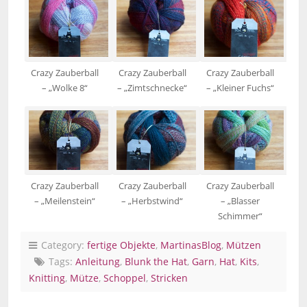
Crazy Zauberball
Crazy Zauberball
Crazy Zauberball
– „Wolke 8“
– „Zimtschnecke“
– „Kleiner Fuchs“
Crazy Zauberball
Crazy Zauberball
Crazy Zauberball
– „Meilenstein“
– „Herbstwind“
– „Blasser
Schimmer“
Category:
fertige Objekte
,
MartinasBlog
,
Mützen
Tags:
Anleitung
,
Blunk the Hat
,
Garn
,
Hat
,
Kits
,
Knitting
,
Mütze
,
Schoppel
,
Stricken