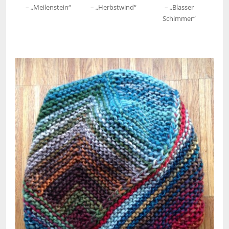
– „Meilenstein“
– „Herbstwind“
– „Blasser
Schimmer“