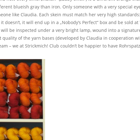
fferent blueish gray than iron. Only someone with a very special ey
meone like Claudia. Each skein must match her very high standards: P
 doesn’t, it will end up in a „Nobody’s Perfect“ box and be sold at W
h will be inspected under a very bright lamp, wound into a signature
t quality of the yarn bases (developed by Claudia in cooperation wi
 team – we at Strickmich! Club couldn’t be happier to have Rohrspat