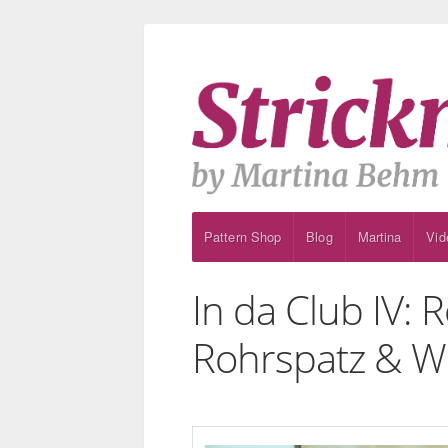
Pattern Shop
Blog
Martina
Vid
In da Club IV:
Rohrspatz & W