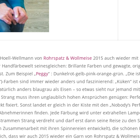
ia Hoell-Wellmann von
Rohrspatz & Wollmeise
2015 auch wieder mit 
 Handfärbewelt seinesgleichen: Brillante Farben und gewagte, orig
t. Zum Beispiel „
Peggy
“ : Dunkelrot-gelb-pink-orange-grün. „Die is
d“)-Farben sind immer wieder anders und faszinierend: „Küken“ ist
atürlich anders blaugrau als Eisen – so etwas sieht nur jemand 
er Strang muss ihren unglaublich hohen Ansprüchen genügen: Perf
fixiert. Sonst landet er gleich in der Kiste mit den „Nobody’s Per
Abnehmerinnen finden. Jede Färbung wird unter extrahellen Lampe
rammen Strang verdreht und darf erst dann seine Reise zu den Str
t in Zusammenarbeit mit ihren Spinnereien entwickelt), die schönen
lich, dass wir auch 2015 wieder ein Garn von Rohrspatz & Wollme