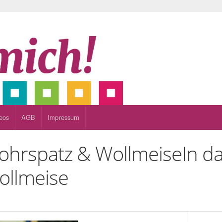
eos
AGB
Impressum
 Rohrspatz & Wollmeise
In da
ollmeise