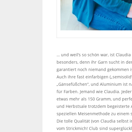
… und weil’s so schön war, ist Claud
besonders, denn ihr Garn sucht in der
garantiert noch niemand gekommen is
Auch ihre fast einfarbigen („semisoli
„Gänsefüßchen“, und Aluminium ist n
für Farben. Jemand wie Claudia. Jed
etwas mehr als 150 Gramm, und perfekt 
und Herbstsale trotzdem begeisterte 
speziellen Meisenmethode zu einem st
Die tolle Qualität (von Claudia selbs
vom Strickmich! Club sind superglück