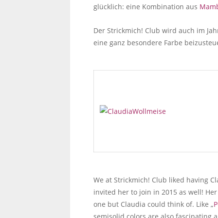
glücklich: eine Kombination aus
Mamb
Der Strickmich! Club wird auch im Ja
eine ganz besondere Farbe beizusteuer
We at Strickmich! Club liked having C
invited her to join in 2015 as well! 
one but Claudia could think of. Like „
P
semisolid colors are also fascinating 