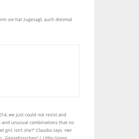
enn sie hat zugesagt, auch diesmal
14, we just could not resist and
rs and unusual combinations that no
t girl, isn’t she?“ Claudia says. Her
an „Gänsefüsschen“ („Little Goose