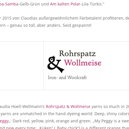
a-Samba
-Gelb-Grün und
Am kalten Polar
-Lila-Türkis.“
hr 2015 von Claudias außergewöhnlichem Färbetalent profitieren, d
n – genau so toll, aber anders. Seid gespannt!
laudia Hoell-Wellmann’s
Rohrspatz & Wollmeise
yarns so much in 20
Her yarns are unmatched in the hand-dyeing world: Deep, shiny colo
eggy
„: Dark red, yellow, pink, orange and green. „My Peggy is a swee
and new every time: „Küken“ („Baby chick“) is a different orange th