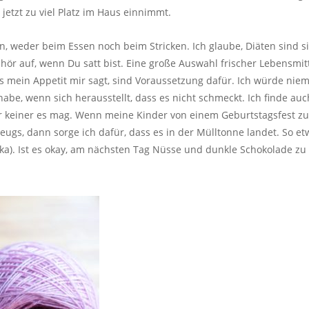
etzt zu viel Platz im Haus einnimmt.
n, weder beim Essen noch beim Stricken. Ich glaube, Diäten sind s
 hör auf, wenn Du satt bist. Eine große Auswahl frischer Lebensmi
mein Appetit mir sagt, sind Voraussetzung dafür. Ich würde niemal
be, wenn sich herausstellt, dass es nicht schmeckt. Ich finde auch,
der keiner es mag. Wenn meine Kinder von einem Geburtstagsfest z
eugs, dann sorge ich dafür, dass es in der Mülltonne landet. So e
a). Ist es okay, am nächsten Tag Nüsse und dunkle Schokolade zu 