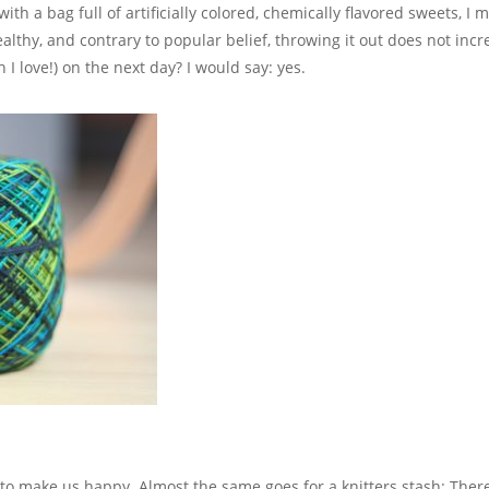
th a bag full of artificially colored, chemically flavored sweets, I 
ealthy, and contrary to popular belief, throwing it out does not incr
I love!) on the next day? I would say: yes.
to make us happy. Almost the same goes for a knitters stash: There 