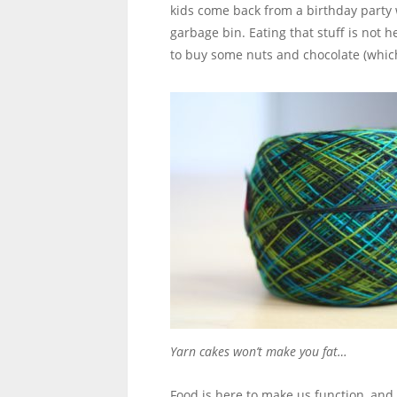
kids come back from a birthday party wi
garbage bin. Eating that stuff is not h
to buy some nuts and chocolate (which 
Yarn cakes won’t make you fat…
Food is here to make us function, and 