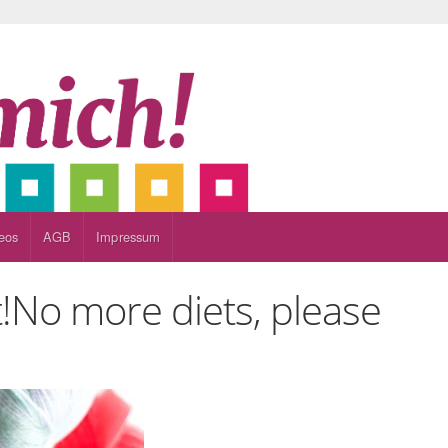
eos
AGB
Impressum
!
No more diets, please