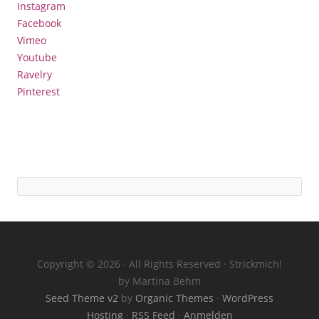
Instagram
Facebook
Vimeo
Youtube
Ravelry
Pinterest
Copyright © 2026 · All Rights Reserved · Strickmich!
by Martina Behm
Seed Theme v2
by
Organic Themes
·
WordPress
Hosting
·
RSS Feed
·
Anmelden