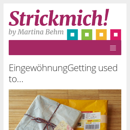
Eingewöhnung
Getting used
to…