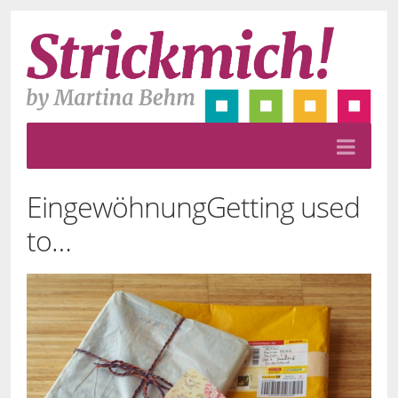
Eingewöhnung
Getting used
to…