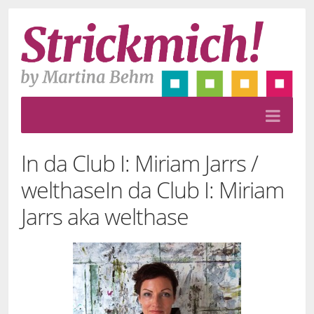
In da Club I: Miriam Jarrs /
welthase
In da Club I: Miriam
Jarrs aka welthase