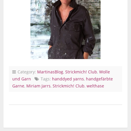
Category:
MartinasBlog
,
Strickmich! Club
,
Wolle
und Garn
Tags:
handdyed yarns
,
handgefärbte
Garne
,
Miriam Jarrs
,
Strickmich! Club
,
welthase