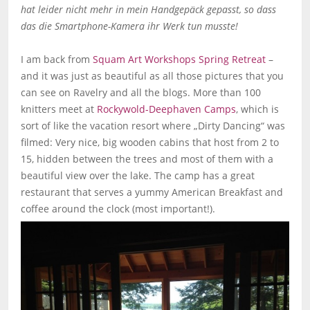
hat leider nicht mehr in mein Handgepäck gepasst, so dass
das die Smartphone-Kamera ihr Werk tun musste!
I am back from
Squam Art Workshops Spring Retreat
–
and it was just as beautiful as all those pictures that you
can see on Ravelry and all the blogs. More than 100
knitters meet at
Rockywold-Deephaven Camps
, which is
sort of like the vacation resort where „Dirty Dancing“ was
filmed: Very nice, big wooden cabins that host from 2 to
15, hidden between the trees and most of them with a
beautiful view over the lake. The camp has a great
restaurant that serves a yummy American Breakfast and
coffee around the clock (most important!).