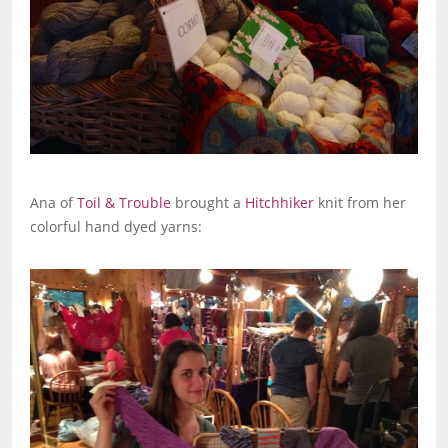
Ana of
Toil & Trouble
brought a
Hitchhiker
knit from her
colorful hand dyed yarns: