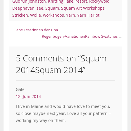
Gudrun Johnston
,
Knitting
,
lake
,
resort
,
Rockywold
Deephaven
,
see
,
Squam
,
Squam Art Workshops
,
Stricken
,
Wolle
,
workshops
,
Yarn
,
Yarn Harlot
←
Liebe Leserinnen der Tina…
Regenbogen-Variationen
Rainbow Swatches
→
5 Comments on “
Squam
2014
Squam 2014
”
Gale
12. Juni 2014
I live in Maine and would have love to meet you,
so close maybe next year. Love all your pattern –
working my way on them.