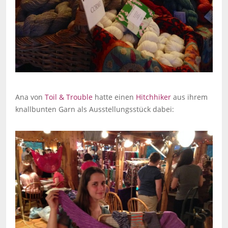
Ana von
Toil & Trouble
hatte einen
Hitchhiker
aus ihrem
knallbunten Garn als Ausstellungsstück dabei: