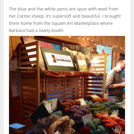
The blue and the white yarns are spun with wool from
her Cormo sheep, it’s supersoft and beautiful. I brought
them home from the Squam Art Marketplace where
Barbara had a lovely booth: