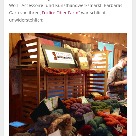
Woll-, Accessoire- und Kunsthandwerksmarkt. Barbaras
Garn von ihrer
„Foxfire Fiber Farm“
war schlicht
unwiderstehlich: