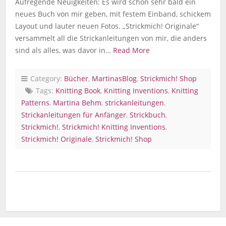
Aufregende Neuigkeiten: Es wird schon sehr bald ein
neues Buch von mir geben, mit festem Einband, schickem
Layout und lauter neuen Fotos. „Strickmich! Originale“
versammelt all die Strickanleitungen von mir, die anders
sind als alles, was davor in…
Read More
Category:
Bücher
,
MartinasBlog
,
Strickmich! Shop
Tags:
Knitting Book
,
Knitting Inventions
,
Knitting
Patterns
,
Martina Behm
,
strickanleitungen
,
Strickanleitungen für Anfänger
,
Strickbuch
,
Strickmich!
,
Strickmich! Knitting Inventions
,
Strickmich! Originale
,
Strickmich! Shop