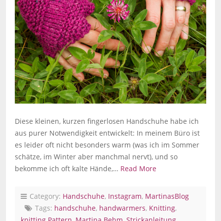
Diese kleinen, kurzen fingerlosen Handschuhe habe ich
aus purer Notwendigkeit entwickelt: In meinem Büro ist
es leider oft nicht besonders warm (was ich im Sommer
schätze, im Winter aber manchmal nervt), und so
bekomme ich oft kalte Hände,…
Read More
Category:
Handschuhe
,
Instagram
,
MartinasBlog
Tags:
handschuhe
,
handwarmers
,
Knitting
,
knitting Pattern
,
Martina Behm
,
Strickanleitung
,