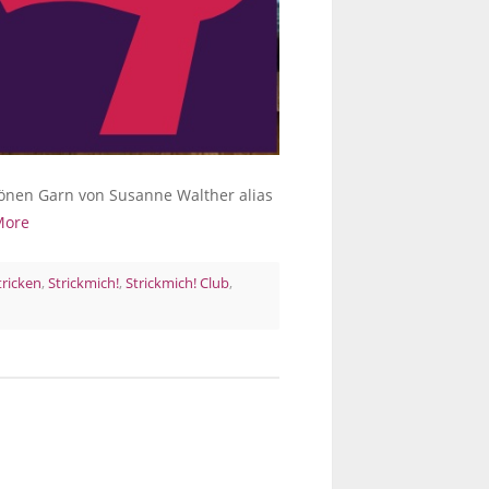
hönen Garn von Susanne Walther alias
More
tricken
,
Strickmich!
,
Strickmich! Club
,