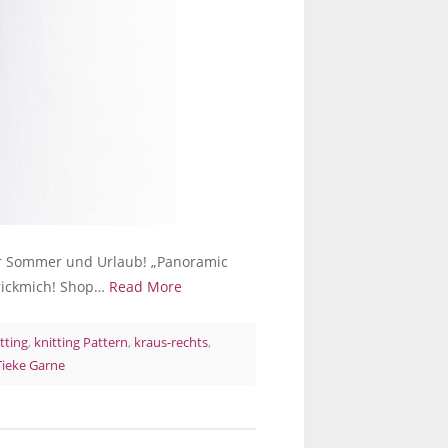
für Sommer und Urlaub! „Panoramic
Strickmich! Shop…
Read More
tting
,
knitting Pattern
,
kraus-rechts
,
Tieke Garne