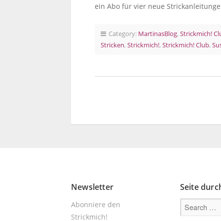
ein Abo für vier neue Strickanleitun
Category:
MartinasBlog
,
Strickmich! C
Stricken
,
Strickmich!
,
Strickmich! Club
,
Su
Newsletter
Seite dur
Abonniere den
Strickmich!