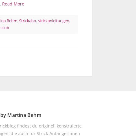
e…
Read More
tina Behm
,
Strickabo
,
strickanleitungen
,
nclub
! by Martina Behm
ickblog findest du originell konstruierte
ngen, die auch für Strick-AnfängerInnen