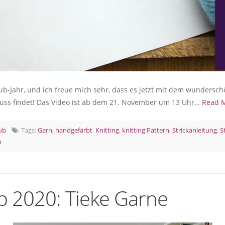
lub-Jahr, und ich freue mich sehr, dass es jetzt mit dem wundersc
uss findet! Das Video ist ab dem 21. November um 13 Uhr…
Read 
lub
Tags:
Garn
,
handgefärbt
,
Knitting
,
knitting Pattern
,
Strickanleitung
,
S
n
ub 2020: Tieke Garne