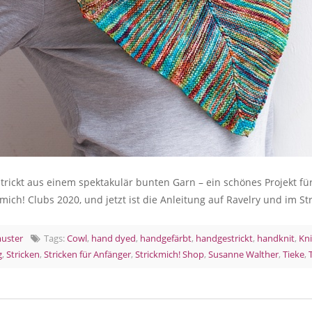
trickt aus einem spektakulär bunten Garn – ein schönes Projekt 
kmich! Clubs 2020, und jetzt ist die Anleitung auf Ravelry und im 
muster
Tags:
Cowl
,
hand dyed
,
handgefärbt
,
handgestrickt
,
handknit
,
Kni
g
,
Stricken
,
Stricken für Anfänger
,
Strickmich! Shop
,
Susanne Walther
,
Tieke
,