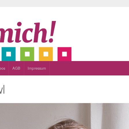
eos
AGB
Impressum
l