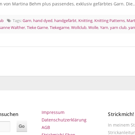
gen von Martina Behm plus passendes, exklusiv gefärbtes Garn. Di
lub
Tags:
Garn
,
hand dyed
,
handgefärbt
,
Knitting
,
Knitting Patterns
,
Mar
sanne Walther
,
Tieke Garne
,
Tiekegarne
,
Wollclub
,
Wolle
,
Yarn
,
yarn club
,
yar
Impressum
chsuchen
Strickmich
Datenschutzerklärung
In meinem Str
AGB
Strickanleitu
Strickmich! Shop