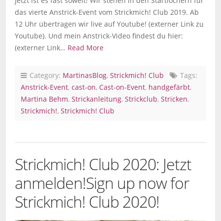
Jetzt ist es fast soweit! Wir stehen in den Startlöchern für
das vierte Anstrick-Event vom Strickmich! Club 2019. Ab
12 Uhr übertragen wir live auf Youtube! (externer Link zu
Youtube). Und mein Anstrick-Video findest du hier:
(externer Link…
Read More
Category:
MartinasBlog
,
Strickmich! Club
Tags:
Anstrick-Event
,
cast-on
,
Cast-on-Event
,
handgefärbt
,
Martina Behm
,
Strickanleitung
,
Strickclub
,
Stricken
,
Strickmich!
,
Strickmich! Club
Strickmich! Club 2020: Jetzt
anmelden!
Sign up now for
Strickmich! Club 2020!