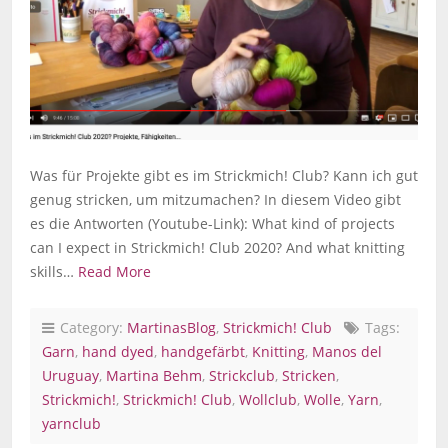
Was für Projekte gibt es im Strickmich! Club? Kann ich gut
genug stricken, um mitzumachen? In diesem Video gibt
es die Antworten (Youtube-Link): What kind of projects
can I expect in Strickmich! Club 2020? And what knitting
skills…
Read More
Category:
MartinasBlog
,
Strickmich! Club
Tags:
Garn
,
hand dyed
,
handgefärbt
,
Knitting
,
Manos del
Uruguay
,
Martina Behm
,
Strickclub
,
Stricken
,
Strickmich!
,
Strickmich! Club
,
Wollclub
,
Wolle
,
Yarn
,
yarnclub