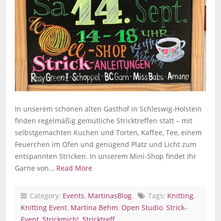
In unserem schönen alten Gasthof in Schleswig-Holstein
finden regelmäßig gemütliche Stricktreffen statt – mit
selbstgemachten Kuchen und Torten, Kaffee, Tee, einem
Feuerchen im Ofen und genügend Platz und Licht zum
entspannten Stricken. In unserem Mini-Shop findet Ihr
Garne von…
Read More
Category:
Events
,
MartinasBlog
Tags:
Knitting
,
Knitting Event
,
Martina Behm
,
Open Studio
,
Strick-
Event
,
Strickmich!
,
Stricktreff