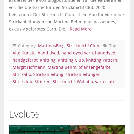
In dieser Serie von Blogposts stellen wir die Färberinnen
vor, die die Garne für den Strickmich! Club 2020
beisteuern. Der Strickmich! Club ist ein Abo für vier neue
Strickanleitungen von Martina Behm plus passendes,
exklusiv gefärbtes Garn. Die…
Read More
Category:
MartinasBlog
,
Strickmich! Club
Tags:
Alte Künste
,
hand dyed
,
hand dyed yarn
,
handdyed
,
handgefärbt
,
Knitting
,
Knitting Club
,
knitting Pattern
,
Margit Hofmann
,
Martina Behm
,
pflanzengefärbt
,
Strickabo
,
Strickanleitung
,
strickanleitungen
,
Strickclub
,
Stricken
,
Strickmich!
,
Wollabo
,
yarn club
Evolute