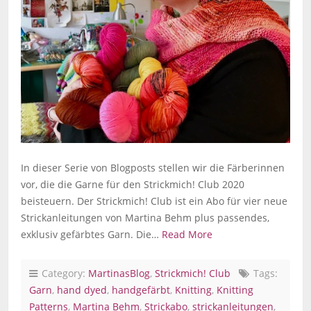
In dieser Serie von Blogposts stellen wir die Färberinnen
vor, die die Garne für den Strickmich! Club 2020
beisteuern. Der Strickmich! Club ist ein Abo für vier neue
Strickanleitungen von Martina Behm plus passendes,
exklusiv gefärbtes Garn. Die…
Read More
Category:
MartinasBlog
,
Strickmich! Club
Tags:
Garn
,
hand dyed
,
handgefärbt
,
Knitting
,
Knitting
Patterns
,
Martina Behm
,
Strickabo
,
strickanleitungen
,