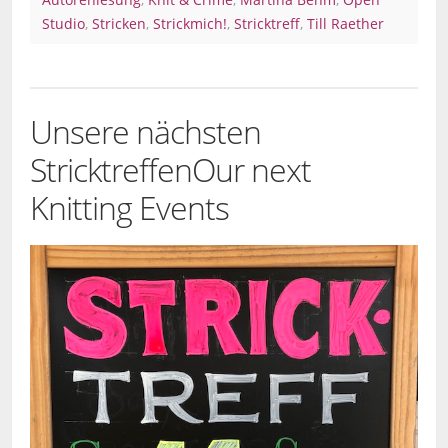
Studio
,
Stricken
,
Strickmich!
,
Stricktreff
,
Till Raether
Unsere nächsten
Stricktreffen
Our next
Knitting Events