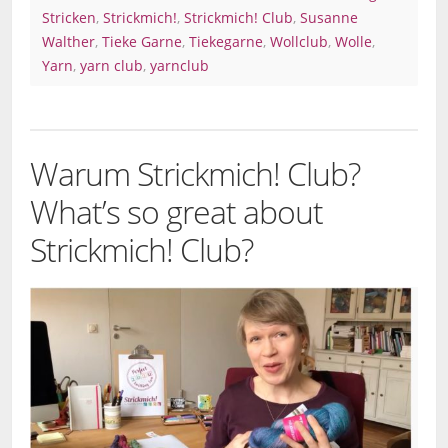
Stricken
,
Strickmich!
,
Strickmich! Club
,
Susanne
Walther
,
Tieke Garne
,
Tiekegarne
,
Wollclub
,
Wolle
,
Yarn
,
yarn club
,
yarnclub
Warum Strickmich! Club?
What’s so great about
Strickmich! Club?