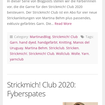
In dieser Serie von Blogposts stellen wir die Färberinnen
vor, die die Garne für den Strickmich! Club 2020
beisteuern. Der Strickmich! Club ist ein Abo für vier neue
Strickanleitungen von Martina Behm plus passendes,
exklusiv gefärbtes Garn. Die…
Read More
Category:
MartinasBlog
,
Strickmich! Club
Tags:
Garn
,
hand dyed
,
handgefärbt
,
Knitting
,
Manos del
Uruguay
,
Martina Behm
,
Strickclub
,
Stricken
,
Strickmich!
,
Strickmich! Club
,
Wollclub
,
Wolle
,
Yarn
,
yarnclub
Strickmich! Club 2020:
Fyberspates