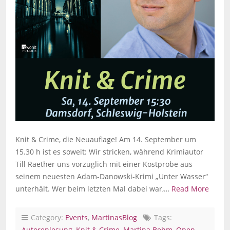
Knit & Crime, die Neuauflage! Am 14. September um
15.30 h ist es soweit: Wir stricken, während Krimiautor
Till Raether uns vorzüglich mit einer Kostprobe aus
seinem neuesten Adam-Danowski-Krimi „Unter Wasser“
unterhält. Wer beim letzten Mal dabei war,…
Read More
Category:
Events
,
MartinasBlog
Tags:
Autorenlesung
,
Knit & Crime
,
Martina Behm
,
Open