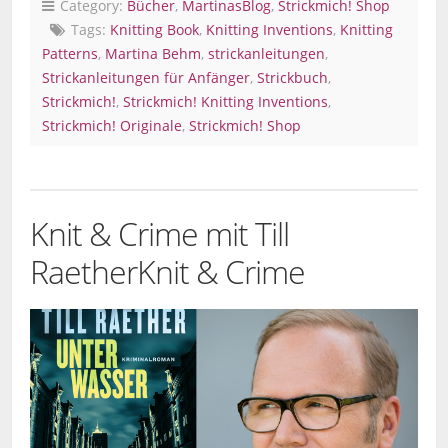
Category:
Bücher
,
MartinasBlog
,
Strickmich! Shop
Tags:
Knitting Book
,
Knitting Inventions
,
Knitting
Patterns
,
Martina Behm
,
strickanleitungen
,
Strickanleitungen für Anfänger
,
Strickbuch
,
Strickmich!
,
Strickmich! Knitting Inventions
,
Strickmich! Originale
,
Strickmich! Shop
Knit & Crime mit Till
Raether
Knit & Crime